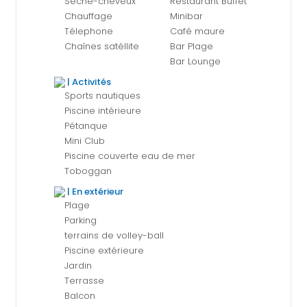
Sèche-cheveux
Restaurant Buffet
Chauffage
Minibar
Télephone
Café maure
Chaînes satéllite
Bar Plage
Bar Lounge
| Activités
Sports nautiques
Piscine intérieure
Pétanque
Mini Club
Piscine couverte eau de mer
Toboggan
| En extérieur
Plage
Parking
terrains de volley-ball
Piscine extérieure
Jardin
Terrasse
Balcon